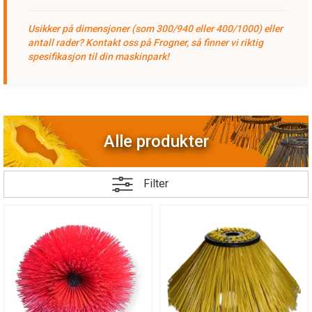
Usikker på dimensjoner (som 300/940 eller 400/1000) eller
antall rader? Kontakt oss på Frogner, så finner vi riktig
spesifikasjon til din maskinpark!
Alle produkter
Filter