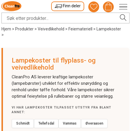
Finn deler
Hjem
>
Produkter
>
Veivedlikehold
>
Feiemateriell
>
Lampekoster
>
Lampekoster til flyplass- og
veivedlikehold
CleanPro AS leverer kraftige lampekoster
(lampebørster) utviklet for effektiv snørydding og
renhold under tøffe forhold. Våre lampekoster sikrer
optimal feieytelse på rullebaner og større veianlegg.
VI HAR LAMPEKOSTER TILPASSET UTSTYR FRA BLANT
ANNET:
Schmidt
Tellefsdal
Vammas
Øveraasen