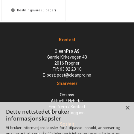
Bestillingsvare (
0
dager)
Kontakt
CleanPro AS
Gamle Kirkevegen 43
2016 Frogner
Tlf:
63 82 23 10
E-post:
post@cleanpro.no
Snarveier
Om oss
Aktuelt / Nyheter
×
Finn frem / Kontakt
Dette nettstedet bruker
Min side / Logg inn
informasjonskapsler
Sosialt
Vi bruker informasjonskapsler for å tilpasse innhold, annonser og
analysere trafikken vår. Vi deler også informasjon om din bruk av